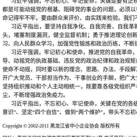
习近平强调，不忘初心、牢记使命，关键是要有正
都是可能动摇党的根基、阻碍党的事业的问题，必须以
命记得牢不牢，要由群众来评价、由实践来检验。我们
习近平指出，要坚持自我净化、自我完善、自我革
头，堵塞制度漏洞，健全监督机制；勇于推进理论创
习、向人民群众学习，加强党性锻炼和政治历练，不断
习近平强调，牢记初心和使命，推进党的自我革命
导、动摇党的执政基础、违反党的政治纪律和政治规矩
使命不动摇，同时要以新的理念、思路、办法、手段解
开广大党员、干部担当作为、干事创业的手脚，把广大
坚持组织推动和个人主动相统一，既要靠各级党组织严
尘，不断增强政治免疫力。
习近平指出，不忘初心、牢记使命，关键在党的各
意识”、坚定“四个自信”、做到“两个维护”，带头不
Copyright © 2002-2011 黑龙江省中小企业协会 版权所有