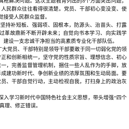
真枪解决问题。这次主题教育列出的8个方面突出问题，
，人民群众往往看得很清楚。党员、干部初心变没变、使
觉接受人民群众监督。
；坚持补短板、强弱项、固根本，防源头、治苗头、打露
过革故鼎新不断开辟未来；自觉向书本学习、向实践学
，建设一支忠诚干净担当的高素质专业化干部队伍。
广大党员、干部特别是领导干部要敢于同一切弱化党的领
守正和创新相统一，坚守党的性质宗旨、理想信念、初心
统一，完善监督管理机制，捆住一些人乱作为的手脚，放
形成建功新时代、争创新业绩的浓厚氛围和生动局面。要
党员、干部自觉行动，主动检视自我，打扫身上的政治灰
深入学习新时代中国特色社会主义思想，带头增强“四个
持真理、修正错误。