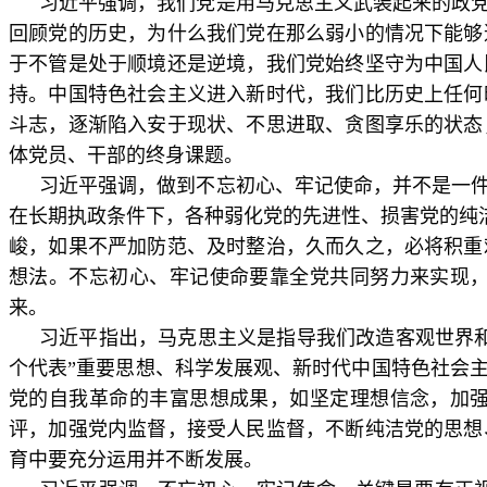
习近平强调，我们党是用马克思主义武装起来的政
回顾党的历史，为什么我们党在那么弱小的情况下能够
于不管是处于顺境还是逆境，我们党始终坚守为中国人
持。中国特色社会主义进入新时代，我们比历史上任何
斗志，逐渐陷入安于现状、不思进取、贪图享乐的状态
体党员、干部的终身课题。
习近平强调，做到不忘初心、牢记使命，并不是一件
在长期执政条件下，各种弱化党的先进性、损害党的纯洁
峻，如果不严加防范、及时整治，久而久之，必将积重
想法。不忘初心、牢记使命要靠全党共同努力来实现
来。
习近平指出，马克思主义是指导我们改造客观世界
个代表”重要思想、科学发展观、新时代中国特色社会
党的自我革命的丰富思想成果，如坚定理想信念，加
评，加强党内监督，接受人民监督，不断纯洁党的思想
育中要充分运用并不断发展。