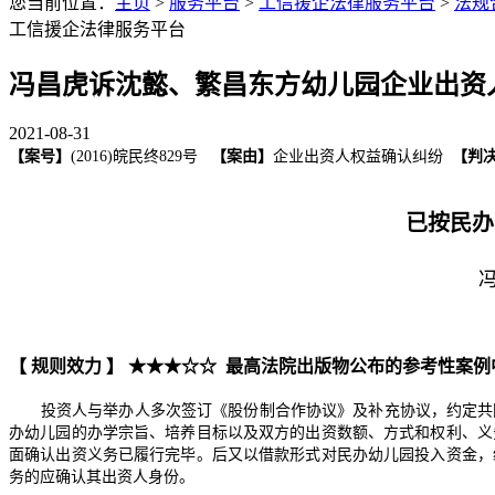
您当前位置：
主页
>
服务平台
>
工信援企法律服务平台
>
法规
工信援企法律服务平台
冯昌虎诉沈懿、繁昌东方幼儿园企业出资
2021-08-31
【案号】
(2016)皖民终829号
【案由】
企业出资人权益确认纠纷
【判
已按民
【 规则效力 】 ★★★☆☆ 最高法院出版物公布的参考性案
投资人与举办人多次签订《股份制合作协议》及补充协议，约定共同
办幼儿园的办学宗旨、培养目标以及双方的出资数额、方式和权利、义
面确认出资义务已履行完毕。后又以借款形式对民办幼儿园投入资金，
务的应确认其出资人身份。