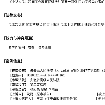
《中华人民共和国民办教育促进法》第五十四条 民办学校举办者的
【法律文书】
民事起诉状 民事答辩状 民事上诉状 民事上诉答辩状 律师代理意见
【效力与冲突规避】
参考性案例 有效 参考适用
【案例信息】
【权威公布】 被最高人民法院《人民司法·案例》2017年第23期（
【检索码】 B0208228++AH++++0416C
【审理法院】 安徽省高级人民法院
【审级程序】 第二审程序
【审理法官】 张如果 夏敏 李晓茜
【上诉人】 沈懿（原审被告） 【被上诉人】
【上诉人代理人】 王磊（辽宁卓政律师事务所） 【被上诉人