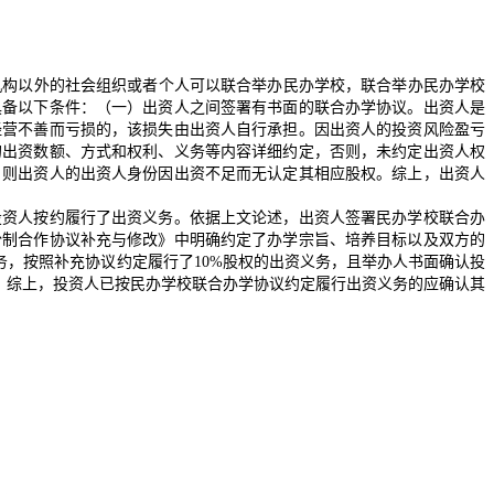
机构以外的社会组织或者个人可以联合举办民办学校，联合举办民办学校
具备以下条件：（一）出资人之间签署有书面的联合办学协议。出资人是
经营不善而亏损的，该损失由出资人自行承担。因出资人的投资风险盈亏
的出资数额、方式和权利、义务等内容详细约定，否则，未约定出资人权
，则出资人的出资人身份因出资不足而无认定其相应股权。综上，出资人
资人按约履行了出资义务。依据上文论述，出资人签署民办学校联合办
份制合作协议补充与修改》中明确约定了办学宗旨、培养目标以及双方的
务，按照补充协议约定履行了10%股权的出资义务，且举办人书面确认投
。综上，投资人已按民办学校联合办学协议约定履行出资义务的应确认其