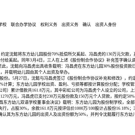
校 联合办学协议 权利义务 出资义务 确认 出资人身份
约定沈懿将东方幼儿园股份70%抵偿所欠奚起、冯昌虎的130万元欠款，
付给奚起。同年3月4日，三人在上述《股份制合作协议》补充签字确认调整
至此，沈懿向冯昌虎出具收条载明：冯昌虎在东方幼儿园30%股份投资款
记，并载明幼儿园由其个人出资及举办。
股份。5月27日，沈懿与冯昌虎签订《股份制合作协议补充和修改》，
0%计算；东方幼儿园学校出资、盈利、亏损等都按计算股份分配；学校管
司）累计借款共161.8万元，其中彩虹公司为冯昌虎个人设立的公司，
0万元，冯昌虎已支付230万元股份款及150万元个人贷款，按约定50%
繁昌东方幼儿双语学校董事会决议》载明：东方幼儿园为股份制学校，全部资
执行，占股30%，余款161.8万元按评估价1000万/100股计占股份16.1
认其为东方幼儿园的出资人及出资份额为50%，并判令沈懿履行东方幼