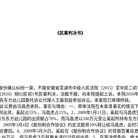
《民事判决书》
认纠纷一案，不服安徽省芜湖市中级人民法院（2015）芜中民二初字第0
2016）皖02民初1号民事判决，沈懿不服，向本院提起上诉。本院20
被告东方幼儿园委托诉讼代理人王磊到庭参加诉讼。本案现已审理终结。
费由冯昌虎承担。事实与理由：一、原审法院在未查清事实的情况下作出
同出资，奚起占55%，冯昌虎占15%。2、2009年1月13日，奚起与冯
万元转为东方幼儿园的出资额占70%，而冯昌虎以160万元受让奚起所持有东
）。3、2009年3月4日《股份制合作协议》约定沈懿将10%转让给冯昌虎
。4、2009年5月26日，奚起在《股份制合作协议》的背面签署自愿放
资462.86万元，但冯昌虎之后就再未进行过任何出资。5、在案涉借条中