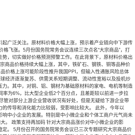
引起广泛关注。原材料价格大幅上涨，预示着产业链向中下游传
格飞涨。5月份国务院常务会议连续三次点名“大宗商品”，打
走势，切实做好价格预测预警工作。在此背景下，原材料价格出
大宗商品价格持续大幅上涨，其中，铁矿石、钢铁、铜等品种价
商品价格上涨可能阶段性推升我国PPI，但输入性通胀风险总体
是全球经济逐渐复苏、供需关系短期调整、流动性宽裕以及投机炒
压力。其中，对铜、铝、钢材为基础原材料的家电、电机等制造
润率为6%，比大型企业低2个百分点，且差距较以前进一步拉
尽管对部分上游企业营收状况有好处，但是无疑给下游企业带
的传导和消化能力比较弱，受影响比较大。 此外，今年以
影响中小企业的发展。特别是中小微企业和个体工商户元气尚未
大。 政策支持再加码 针对大宗商品涨价对中小微企业的影
定。 5月份召开的国务院常务会议已三次专题研究大宗商品价