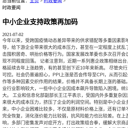
您当前位置：
主页
>
时政要闻
>
时政要闻
中小企业支持政策再加码
2021-07-02
今年以来，受跨国疫情动态差异带来的供求错配等多重因素影
导，给下游企业带来很大的成本压力，甚至在一定程度上扰乱了
击囤积居奇、哄抬价格等行为。国家发展改革委也多次召开会
现不同程度回落。 记者注意到，近期一系列惠企政策相继出台
格延续去年上涨趋势，有的甚至创下近10年来新高。 尽管央行
可控。社会仍普遍担心，PPI上涨是否会传导至CPI，从而
作等多种因素交织作用的结果，价格并不具备长期上涨的基础
业行业影响较大，一些中小企业因成本飙升导致陷入困境。统计
大。 工业和信息化部副部长王江平表示，受国内外多重复杂
来很大的成本压力，挤压了企业的利润空间。特别是中小企业
来，中小企业困难比较多，不仅是原材料价格上涨，还有订单
完全恢复，消化涨价能力比较弱，抗风险能力也比较差。在上游
响，多部门密集发声对症开方，打出政策组合拳，缓解大宗商