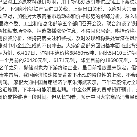
户应对上游原材料涨价影响，用市场化办法引导供应链上下游稳
日起，下调部分钢铁产品进口关税，上调出口关税，以应对大宗商品
动应对，加强对大宗商品市场动态和价格形势的跟踪分析，深入
发展改革委、工业和信息化部等五个部门召开会议，联合约谈了铁
通操纵市场价格、捏造散播涨价信息，不得囤积居奇、哄抬价格。
测预警分析，保持高度关注和警戒，及时发现和稳妥处置潜在风
涨对中小企业造成的不良冲击。大宗商品部分回归基本面 在此背
6月17日，沪铜主连价格68450元/吨，同比5月10日沪铜主
月前的20420元/吨、6171元/吨，降至目前的18690元/吨
放名单之列，抛储对象为下游终端企业。虽目前投放量未确定，
疫情冲击后，我国经济快速恢复背景下出现的阶段性的上涨，不会
利润。 摩根大通中国首席经济学家朱海斌表示，下半年疫情对全
近峰顶，下半年可能明显走弱。 中金公司研究员郭朝辉预计，
高价或将维持一段时间。但从长期看，预计中国大宗商品消费量