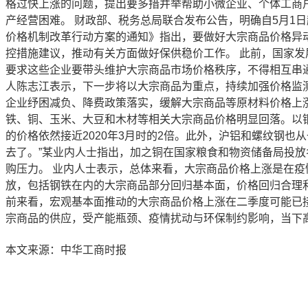
格过快上涨的问题，提出要多措并举帮助小微企业、个体工商
产经营困难。 财政部、税务总局联合发布公告，明确自5月1
价格机制改革行动方案的通知》指出，要做好大宗商品价格异
控措施建议，推动有关方面做好保供稳价工作。 此前，国家
要求这些企业要带头维护大宗商品市场价格秩序，不得相互串
人陈志江表示，下一步将以大宗商品为重点，持续加强价格监
企业纾困减负、降费政策落实，缓解大宗商品等原材料价格上
铁、铜、玉米、大豆和木材等相关大宗商品价格明显回落。以铜为例，
的价格依然接近2020年3月时的2倍。此外，沪铝和螺纹钢也从一个
去了。”某业内人士指出，加之铜在国家粮食和物资储备局投
购压力。 业内人士表示，总体来看，大宗商品价格上涨是在
放，包括钢铁在内的大宗商品部分回归基本面，价格回归合理
前来看，宏观基本面推动的大宗商品价格上涨在二季度可能已接
宗商品的供应，受产能瓶颈、疫情扰动与环保制约影响，当下
本文来源：中华工商时报