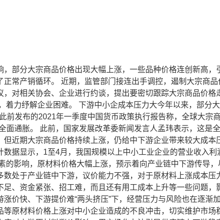
响，部分大宗商品价格出现大幅上涨，一些品种价格连创新高，
正常产销循环。 近期，监管部门接连出手调控，遏制大宗商品价
议，对相关协会、企业进行约谈，提出要密切跟踪大宗商品价格
，着力纾解企业困难。 下游中小企成本压力大今年以来，部分
此前发布的2021年一季度中国货币政策执行报告称，全球大宗
引起全面通胀。 此前，国家发展改革委新闻发言人孟玮表示，这
。但近期大宗商品价格持续上涨，仍给中下游企业带来较大成本
数据显示，1至4月，我国规模以上中小工业企业的营业收入利
因素的影响，原材料价格大幅上涨，预示着向产业链中下游传导，
多数处于产业链中下游，议价能力不强，对于原材料上涨成本压力
不足、资金紧张、招工难，而且还有用工成本上升等一些问题，
涨价快、下游提价难“两头挤压”下，经营压力与风险也在逐渐加
品等原材料价格上涨对中小企业造成的不良冲击，切实维护市场稳