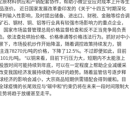
定原材料供应和产销配套协作，帮助小微企业应对成本上升等生
涨价。 近日国家发展改革委印发的《关于“十四五”时期深化
研判输入性影响，及时提出储备、进出口、财税、金融等综合调
矿石、钢材、铜、铝等行业具有较强市场影响力的重点企业，
 国家市场监督管理总局价格监督检查和反不正当竞争局负责
险。依法查处哄抬价格、价格串通等价格违法行为。抓好对中小
景下，市场投机炒作开始降温，随着调控政策持续发力，钢
连78270元/吨的价格，下降了12.5%。不过即便如此，目前
、5101元/吨。 “以铜来看，目前下行压力大，短期内不太能涨上
但投放时间可能持续到年底，可以在一定程度上帮助企业减缓采
改变我国经济发展持续稳中向好的趋势。随着监管信号逐步释
球经济的影响会减小，大宗商品短期供需错配会得到缓和。目
全球疫情的长尾效应与“碳中和”约束仍将在未来一段时间限制大
走势将趋于放缓甚至走平。